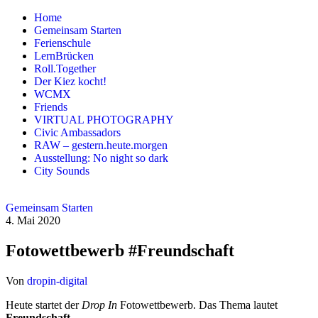
Zum
Home
Inhalt
Gemeinsam Starten
springen
Ferienschule
LernBrücken
Roll.Together
Der Kiez kocht!
WCMX
Friends
VIRTUAL PHOTOGRAPHY
Civic Ambassadors
RAW – gestern.heute.morgen
Ausstellung: No night so dark
City Sounds
Gemeinsam Starten
4. Mai 2020
Fotowettbewerb #Freundschaft
Von
dropin-digital
Heute startet der
Drop In
Fotowettbewerb. Das Thema lautet
Freundschaft
.