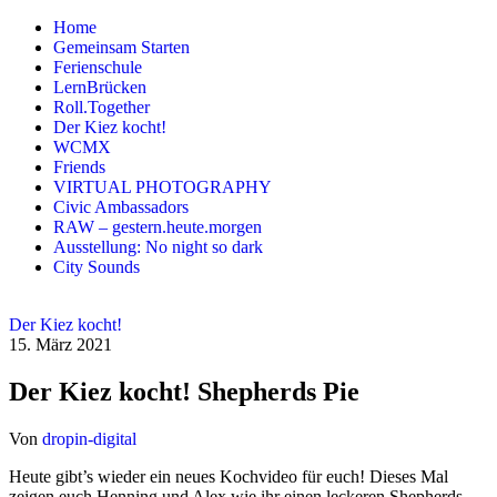
Zum
Home
Inhalt
Gemeinsam Starten
springen
Ferienschule
LernBrücken
Roll.Together
Der Kiez kocht!
WCMX
Friends
VIRTUAL PHOTOGRAPHY
Civic Ambassadors
RAW – gestern.heute.morgen
Ausstellung: No night so dark
City Sounds
Der Kiez kocht!
15. März 2021
Der Kiez kocht! Shepherds Pie
Von
dropin-digital
Heute gibt’s wieder ein neues Kochvideo für euch! Dieses Mal
zeigen euch Henning und Alex wie ihr einen leckeren Shepherds